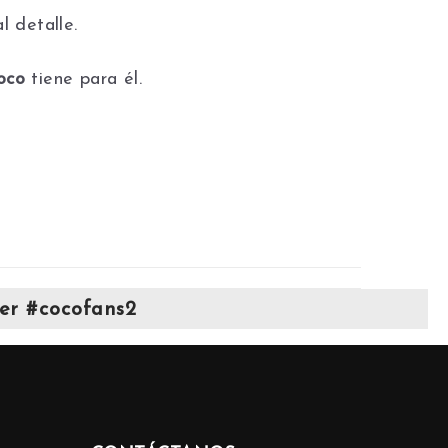
 detalle.
Coco
tiene para él.
er #cocofans2