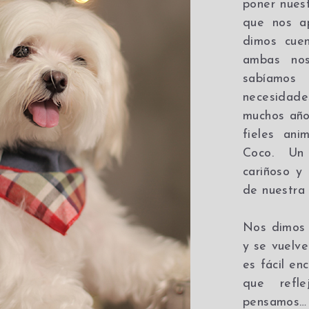
poner nuest
que nos a
dimos cue
ambas nos
sabíamos
necesidad
muchos años
fieles ani
Coco. Un 
cariñoso y 
de nuestra
Nos dimos 
y se vuelve
es fácil en
que refl
pensamos… 