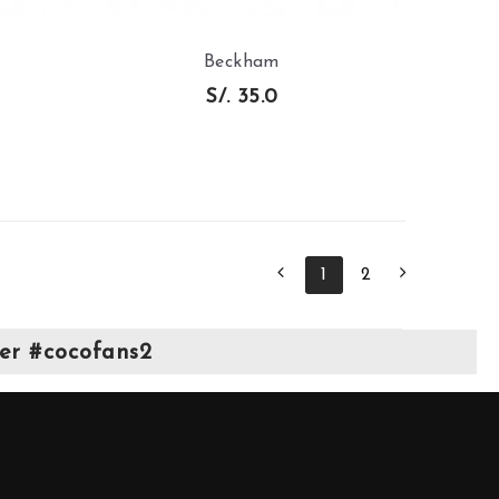
Beckham
S/. 35.0
AÑADIR AL
CARRITO
1
2
er #cocofans2