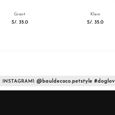
Grant
Klein
S/. 35.0
S/. 35.0
AÑADIR AL
VISTA RAPIDA
CARRITO
@bauldecoco.petstyle #doglov
 INSTAGRAM!: