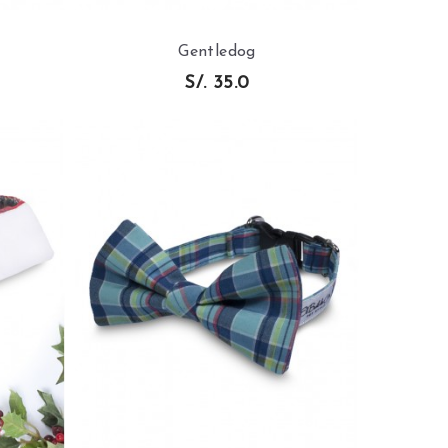
Gentledog
S/. 35.0
AÑADIR AL
CARRITO