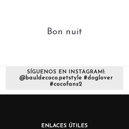
Bon nuit
SÍGUENOS EN INSTAGRAM!:
@bauldecoco.petstyle #doglover
#cocofans2
ENLACES ÚTILES