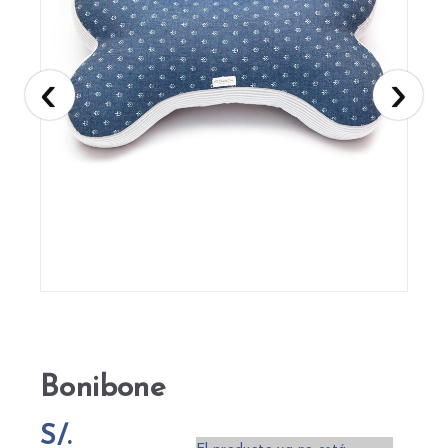
‹
›
Bonibone
S/.