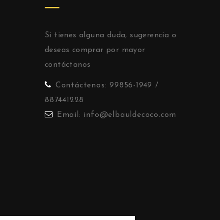
Si tienes alguna duda, sugerencia o
deseas comprar por mayor
contáctanos
Contáctenos:
99856-1949 /
887441228
Email:
info@elbauldecoco.com