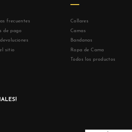
as frecuentes
Collares
s de pago
Camas
 devoluciones
Bandanas
l sitio
Ropa de Cama
Todos los productos
ALES!