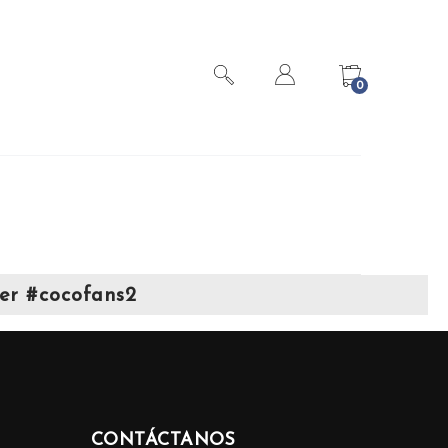
0
er #cocofans2
CONTÁCTANOS